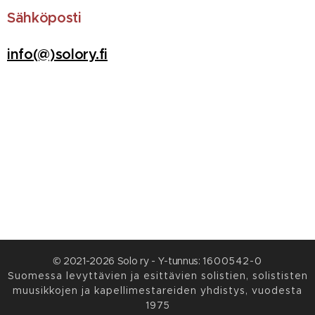
Sähköposti
info(@)solory.fi
© 2021-2026 Solo ry - Y-tunnus:
1600542-0
Suomessa levyttävien ja esittävien solistien, solististen
muusikkojen ja kapellimestareiden yhdistys, vuodesta
1975