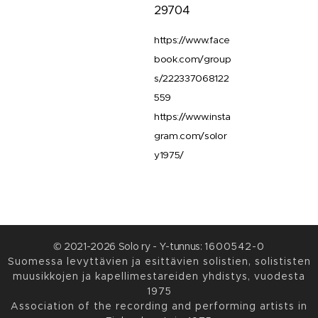
29704
https://www.face
book.com/group
s/222337068122
559
https://www.insta
gram.com/solor
y1975/
© 2021-2026 Solo ry - Y-tunnus:
1600542-0
Suomessa levyttävien ja esittävien solistien, solististen
muusikkojen ja kapellimestareiden yhdistys, vuodesta
1975
Association of the recording and performing artists in