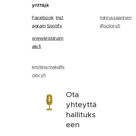
yrittäjä
📧
Facebook
Inst
minna.saarinen
agram
Spotify
@solory.fi
www.kristiinam
aki.fi
📧
kristiina.maki@s
olory.fi
Ota
yhteyttä
hallituks
een