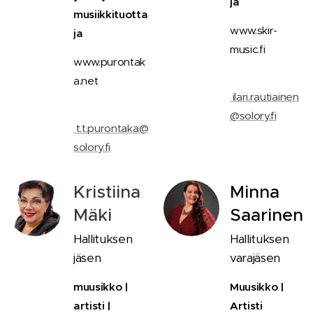
ja
musiikkituotta
www.skir-
ja
music.fi
www.purontak
📧
a.net
ilari.rautiainen
📧
@solory.fi
t.t.purontaka@
solory.fi
Kristiina
Minna
Mäki
Saarinen
Hallituksen
Hallituksen
jäsen
varajäsen
muusikko |
Muusikko |
artisti |
Artisti