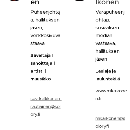
en
Ikonen
Puheenjohtaj
Varapuheenj
a, hallituksen
ohtaja,
jäsen,
sosiaalisen
verkkosivuva
median
staava
vastaava,
hallituksen
Säveltäjä |
jäsen
sanoittaja |
artisti |
Laulaja ja
muusikko
lauluntekijä
📧
www.mikaikone
suvi.kelkkanen-
n.fi
rautiainen@sol
📧
ory.fi
mika.ikonen@s
olory.fi