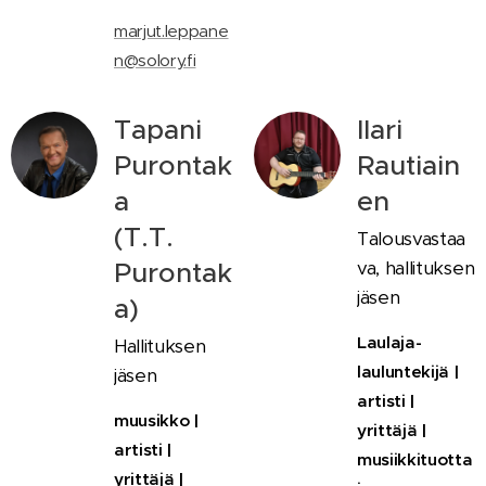
📧
marjut.leppane
n@solory.fi
Tapani
Ilari
Purontak
Rautiain
a
en
(T.T.
Talousvastaa
Purontak
va, hallituksen
jäsen
a)
Laulaja-
Hallituksen
lauluntekijä
|
jäsen
artisti |
muusikko |
yrittäjä |
artisti |
musiikkituotta
yrittäjä |