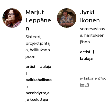
Marjut
Jyrki
Leppäne
Ikonen
n
somevastaav
a, hallituksen
Sihteeri,
jäsen
projektijohtaj
a, hallituksen
artisti |
jäsen
laulaja
artisti | laulaja
📧
|
jyrki.ikonen@so
palkkahallinno
lory.fi
n
perehdyttäjä
ja kouluttaja