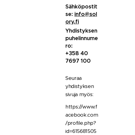
Sähköpostit
se:
info@sol
ory.fi
Yhdistyksen
puhelinnume
ro:
+358 40
7697 100
Seuraa
yhdistyksen
sivuja myös:
https://www.f
acebook.com
/profile.php?
id=615681505