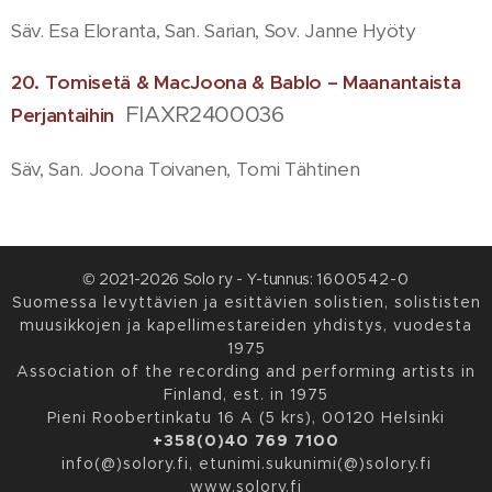
Säv. Esa Eloranta, San. Sarian, Sov. Janne Hyöty
20. Tomisetä & MacJoona & Bablo – Maanantaista
FIAXR2400036
Perjantaihin
Säv, San. Joona Toivanen, Tomi Tähtinen
© 2021-2026 Solo ry - Y-tunnus:
1600542-0
Suomessa levyttävien ja esittävien solistien, solististen
muusikkojen ja kapellimestareiden yhdistys, vuodesta
1975
Association of the recording and performing artists in
Finland, est. in 1975
Pieni Roobertinkatu 16 A (5 krs), 00120 Helsinki
+358(0)40 769 7100
info(@)solory.fi, etunimi.sukunimi(@)solory.fi
www.solory.fi