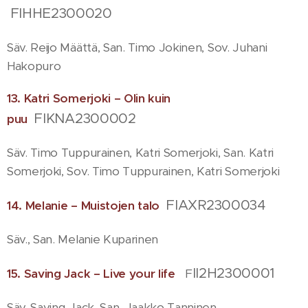
FIHHE2300020
Säv. Reijo Määttä, San. Timo Jokinen, Sov. Juhani
Hakopuro
13. Katri Somerjoki – Olin kuin
FIKNA2300002
puu
Säv. Timo Tuppurainen, Katri Somerjoki, San. Katri
Somerjoki, Sov. Timo Tuppurainen, Katri Somerjoki
FIAXR2300034
14. Melanie – Muistojen talo
Säv., San. Melanie Kuparinen
II2H2300001
15. Saving Jack – Live your life
F
Säv. Saving Jack, San. Jaakko Tanninen