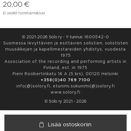
20,00
€
Ei sisällä toimitusmaksua
© 2021-2026 Solo ry - Y-tunnus:
1600542-0
Suomessa levyttävien ja esittävien solistien, solististen
muusikkojen ja kapellimestareiden yhdistys, vuodesta
1975
Association of the recording and performing artists in
Finland, est. in 1975
Pieni Roobertinkatu 16 A (5 krs), 00120 Helsinki
+358(0)40 769 7100
info(@)solory.fi, etunimi.sukunimi(@)solory.fi
www.solory.fi
© Solo ry 2021 - 2026
Lisää ostoskoriin