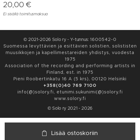
20,00
€
Ei sisällä toimitusmaksua
© 2021-2026 Solo ry - Y-tunnus:
1600542-0
Suomessa levyttävien ja esittävien solistien, solististen
muusikkojen ja kapellimestareiden yhdistys, vuodesta
1975
Association of the recording and performing artists in
Finland, est. in 1975
Pieni Roobertinkatu 16 A (5 krs), 00120 Helsinki
+358(0)40 769 7100
info(@)solory.fi, etunimi.sukunimi(@)solory.fi
www.solory.fi
© Solo ry 2021 - 2026
Lisää ostoskoriin