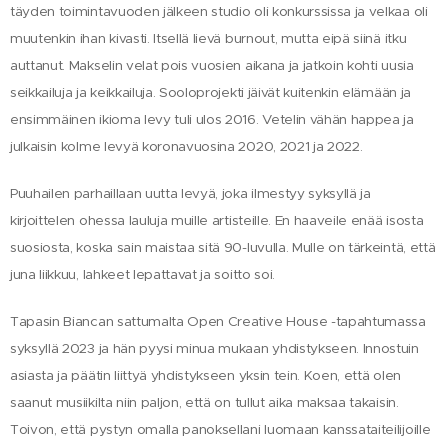
täyden toimintavuoden jälkeen studio oli konkurssissa ja velkaa oli
muutenkin ihan kivasti. Itsellä lievä burnout, mutta eipä siinä itku
auttanut. Makselin velat pois vuosien aikana ja jatkoin kohti uusia
seikkailuja ja keikkailuja. Sooloprojekti jäivät kuitenkin elämään ja
ensimmäinen ikioma levy tuli ulos 2016. Vetelin vähän happea ja
julkaisin kolme levyä koronavuosina 2020, 2021 ja 2022.
Puuhailen parhaillaan uutta levyä, joka ilmestyy syksyllä ja
kirjoittelen ohessa lauluja muille artisteille. En haaveile enää isosta
suosiosta, koska sain maistaa sitä 90-luvulla. Mulle on tärkeintä, että
juna liikkuu, lahkeet lepattavat ja soitto soi.
Tapasin Biancan sattumalta Open Creative House -tapahtumassa
syksyllä 2023 ja hän pyysi minua mukaan yhdistykseen. Innostuin
asiasta ja päätin liittyä yhdistykseen yksin tein. Koen, että olen
saanut musiikilta niin paljon, että on tullut aika maksaa takaisin.
Toivon, että pystyn omalla panoksellani luomaan kanssataiteilijoille