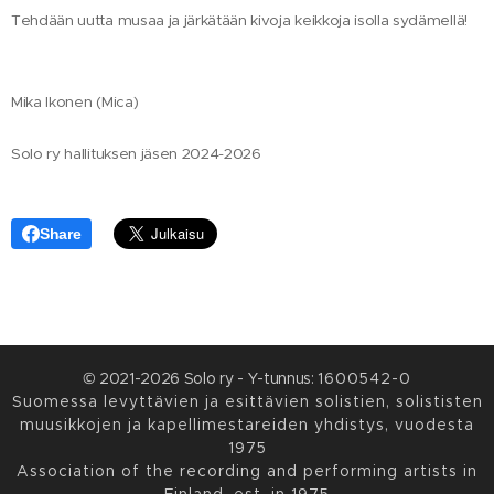
Tehdään uutta musaa ja järkätään kivoja keikkoja isolla sydämellä!
Mika Ikonen (Mica)
Solo ry hallituksen jäsen 2024-2026
Share
© 2021-2026 Solo ry - Y-tunnus:
1600542-0
Suomessa levyttävien ja esittävien solistien, solististen
muusikkojen ja kapellimestareiden yhdistys, vuodesta
1975
Association of the recording and performing artists in