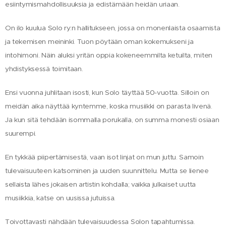
esiintymismahdollisuuksia ja edistämään heidän uriaan.
On ilo kuulua Solo ry:n hallitukseen, jossa on monenlaista osaamista
ja tekemisen meininki. Tuon pöytään oman kokemukseni ja
intohimoni. Näin aluksi yritän oppia kokeneemmilta ketuilta, miten
yhdistyksessä toimitaan.
Ensi vuonna juhlitaan isosti, kun Solo täyttää 50-vuotta. Silloin on
meidän aika näyttää kyntemme, koska musiikki on parasta livenä.
Ja kun sitä tehdään isommalla porukalla, on summa monesti osiaan
suurempi.
En tykkää piipertämisestä, vaan isot linjat on mun juttu. Samoin
tulevaisuuteen katsominen ja uuden suunnittelu. Mutta se lienee
sellaista lähes jokaisen artistin kohdalla; vaikka julkaiset uutta
musiikkia, katse on uusissa jutuissa.
Toivottavasti nähdään tulevaisuudessa Solon tapahtumissa.