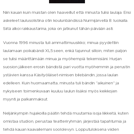
Niin kauan kuin muistan olen haaveillut että minusta tulisi laulaja.
Ensi
askeleet laulusolistina otin koulunbändissä Nurmijärvellä 8. luokalla.
Siitä alkoi rakkaustarina, joka on jatkunut tähän päivään asti.
Vuonna 1996 minusta tuli ammattimuusikko; minua pyydettiin
laulamaan poikabändi XL5:seen, enkä tajunnut silloin, miten paljon
se tulisi määrittämään minua ja myöhempiä tekemisiäni. Hurjan
suosion jälkeen erosin bändistä pari vuotta myöhemmin ja perustin
ystävien kanssa Käsityöläiset-nimisen bilebändin, jossa laulan
edelleen. Kuin huomaamatta, minusta tuli bändin "aikuinen" ja
nykyiseen toimenkuvaan kuuluu laulun lisäksi myös keikkojen
myynti ja palkanmaksut.
Neljänkympin hujakoilla päätin tehdä muutamia isoja liikkeitä, kuten
omistaa studion, perustaa teatteriryhmän, järjestää tapahtumia ja
tehdä kauan kaavailemani soololevyn. Lopputuloksena viiden